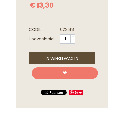
€
13,30
CODE:
622148
+
Hoeveelheid:
−
IN WINKELWAGEN
Save