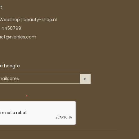
t
s Webshop | beauty-shop.nl
6 4450799
act@nienies.com
 de hoogte
am validatie