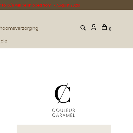
o 16/8 will be shipped from 17 August 2026!
chaamsverzorging
0
Sale