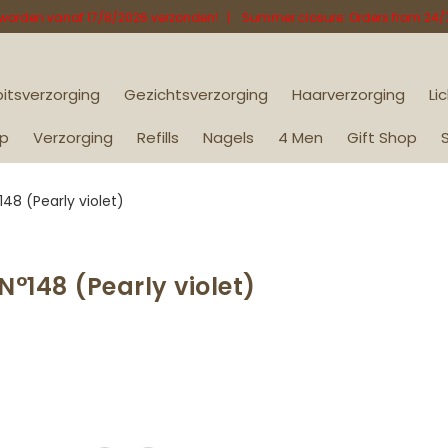
8 worden vanaf 17/8/2026 verzonden! | Summer closure: Orders from 24/7 t
itsverzorging
Gezichtsverzorging
Haarverzorging
Li
p
Verzorging
Refills
Nagels
4 Men
Gift Shop
48 (Pearly violet)
°148 (Pearly violet)