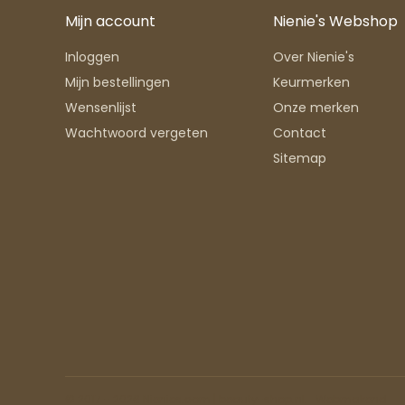
Mijn account
Nienie's Webshop
Inloggen
Over Nienie's
Mijn bestellingen
Keurmerken
Wensenlijst
Onze merken
Wachtwoord vergeten
Contact
Sitemap
© 2017 - 2026 Nienies.com | beauty-shop.nl.
Webmakend