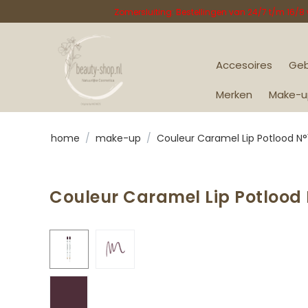
Zomersluiting: Bestellingen van 24/7 t/m 16/
Accesoires
Geb
Merken
Make-u
home
/
make-up
/
Couleur Caramel Lip Potlood N°1
Couleur Caramel Lip Potlood N