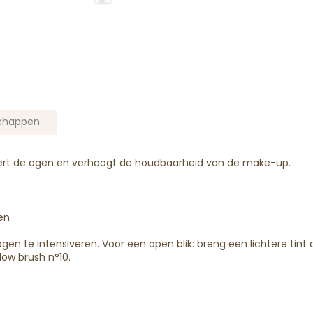
chappen
rt
de ogen en verho
ogt
de houdbaarheid van de make-up.
en
n te intensiveren. Voor een open blik: breng een lichtere tint
ow brush n°10.