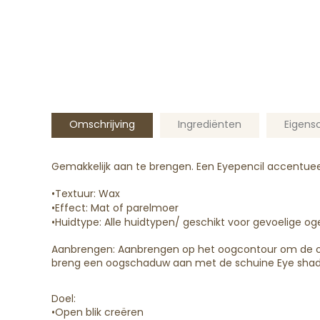
Omschrijving
Ingrediënten
Eigens
Gemakkelijk aan te brengen.
Een Eyepencil accentuee
•
Textuur:
Wax
•
Effect
:
Mat of parel
moer
•
Huidtype:
Alle huidtypen
/ geschikt voor gevoelige og
Aanbrengen:
Aanbrengen op
het
oogcontour om de oge
breng een oogschaduw aan met
de
schuine
E
ye shad
Doel:
•
O
pen blik creëren