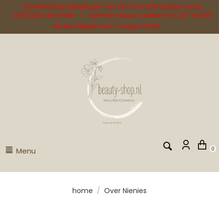
Zomersluiting: Bestellingen van 24/7 t/m 16/8 worden vanaf
17/8/2026 verzonden! | Summer closure: Orders from 24/7 to 16/8
will be shipped from 17 August 2026!
Menu
0
home
/
Over Nienies