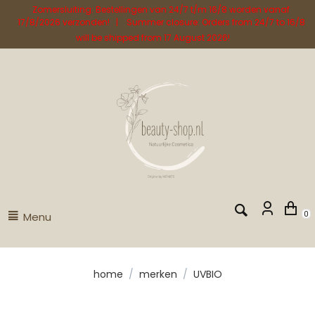
Zomersluiting: Bestellingen van 24/7 t/m 16/8 worden vanaf
17/8/2026 verzonden! | Summer closure: Orders from 24/7 to 16/8
will be shipped from 17 August 2026!
Menu
0
home
/
merken
/
UVBIO