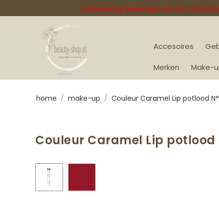
Zomersluiting: Bestellingen van 24/7 t/m 16/
Accesoires
Geb
Merken
Make-u
home
/
make-up
/
Couleur Caramel Lip potlood N°
Couleur Caramel Lip potlood