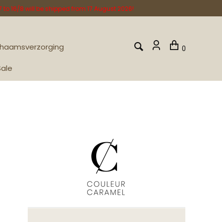
o 16/8 will be shipped from 17 August 2026!
chaamsverzorging
0
Sale