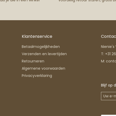
ls je die in een winkel
Voordelig retour sturen, gratis bij
Klantenservice
Contac
Betaalmogelijkheden
Nienie'
Verzenden en levertijden
T:
+31 2
Retourneren
M:
cont
Algemene voorwaarden
Privacyverklaring
Blijf op
Anti-sp