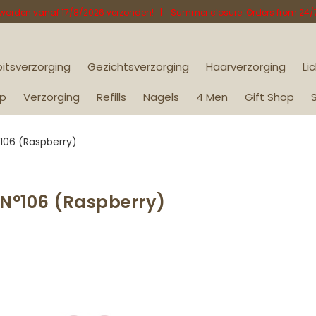
8 worden vanaf 17/8/2026 verzonden! | Summer closure: Orders from 24/7 t
itsverzorging
Gezichtsverzorging
Haarverzorging
Li
p
Verzorging
Refills
Nagels
4 Men
Gift Shop
106 (Raspberry)
 N°106 (Raspberry)