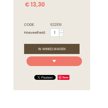
€
13,30
CODE:
622106
+
Hoeveelheid:
−
IN WINKELWAGEN
Save