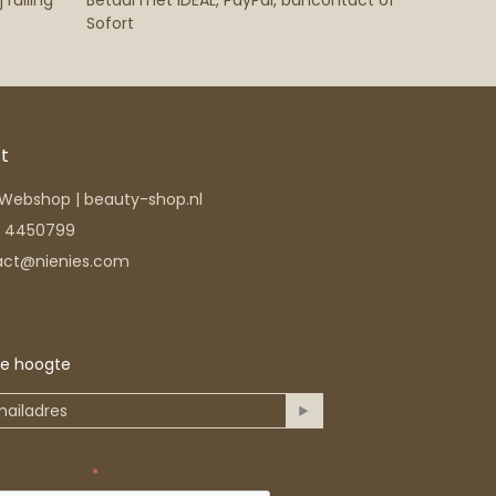
 ruiling
Betaal met iDEAL, PayPal, bancontact of
Sofort
t
s Webshop | beauty-shop.nl
6 4450799
act@nienies.com
 de hoogte
am validatie