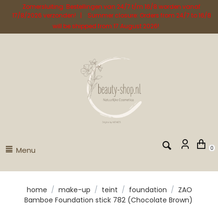
Zomersluiting: Bestellingen van 24/7 t/m 16/8 worden vanaf
17/8/2026 verzonden! | Summer closure: Orders from 24/7 to 16/8
will be shipped from 17 August 2026!
Menu
0
home
/
make-up
/
teint
/
foundation
/
ZAO
Bamboe Foundation stick 782 (Chocolate Brown)