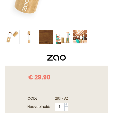
€
29,90
CODE:
2101782
+
Hoeveelheid:
−