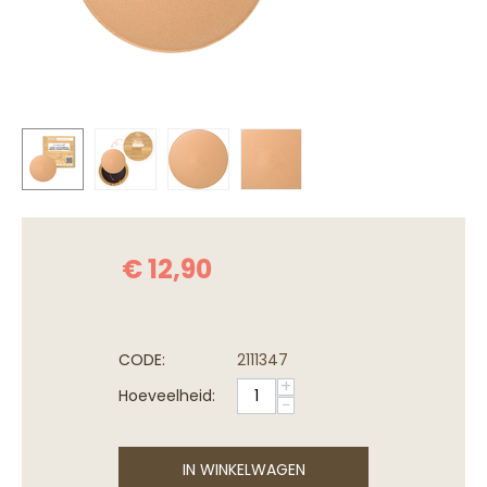
€
12,90
CODE:
2111347
+
Hoeveelheid:
−
IN WINKELWAGEN