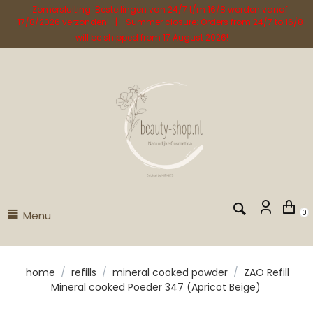
Zomersluiting: Bestellingen van 24/7 t/m 16/8 worden vanaf
17/8/2026 verzonden! | Summer closure: Orders from 24/7 to 16/8
will be shipped from 17 August 2026!
Menu
0
home
/
refills
/
mineral cooked powder
/
ZAO Refill
Mineral cooked Poeder 347 (Apricot Beige)